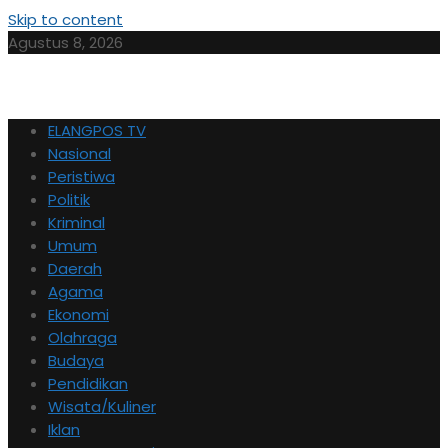
Skip to content
Agustus 8, 2026
ELANGPOS TV
Nasional
Peristiwa
Politik
Kriminal
Umum
Daerah
Agama
Ekonomi
Olahraga
Budaya
Pendidikan
Wisata/Kuliner
Iklan