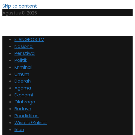
Skip to content
Agustus 8, 2026
ELANGPOS TV
Nasional
Peristiwa
Politik
Kriminal
Umum
Daerah
Agama
Ekonomi
Olahraga
Budaya
Pendidikan
Wisata/Kuliner
Iklan