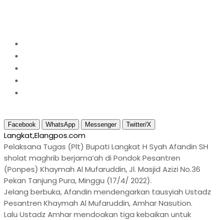
Khaymah Al Mufaruddin
Home
2022
April
21
Plt. Bupati Langkat kunjungi Ponpes Khaymah Al
Mufaruddin
Facebook
WhatsApp
Messenger
Twitter/X
Langkat,Elangpos.com
Pelaksana Tugas (Plt) Bupati Langkat H Syah Afandin SH
sholat maghrib berjama’ah di Pondok Pesantren
(Ponpes) Khaymah Al Mufaruddin, Jl. Masjid Azizi No.36
Pekan Tanjung Pura, Minggu (17/4/ 2022).
Jelang berbuka, Afandin mendengarkan tausyiah Ustadz
Pesantren Khaymah Al Mufaruddin, Amhar Nasution.
Lalu Ustadz Amhar mendoakan tiga kebaikan untuk