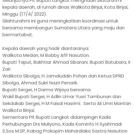
Selanjutnya Plt Bupati Langkat menghadiri silaturahmi
kepala daerah, di rumah dinas Walikota Binjai, Kota Binjai,
Minggu (17/4/ 2022).
Silahturahmi ini guna meningkatkan koordinasi untuk
bersama membangun Sumatera Utara yang maju dan
bermartabat.
Kepala daerah yang hadir diantaranya:
Walikota Medan, M Bobby Afif Nasution.
Bupati Taput, Bakhtiar Ahmad Sibarani. Bupati Batubara, Ir
Zair.
Walikota Sibolga, H Jamaluddin Pohan dan Ketua DPRD
Sibolga, Ahmad Sukri Nazri Penarik.
Bupati Sergei, H Darma Wijaya bersama
Wakil Bupati Sergei, H Adlin Umar Yusri Tambunan dan
Sekdakab Sergei, H M Faisal Hasrimi. Serta Ali Umri Mantan
Walikota Binjai.
Sementara Plt Bupati Langkat didampingin Kadis
Perhubungan Drs Muliyono, Kadis Kominfo H Syahmadi
S.Sos M.SP, Kabag Prokopim Mahardiaka Sastra Nasution